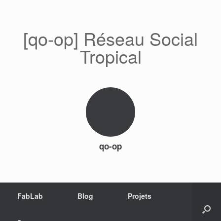
[qo-op] Réseau Social
Tropical
qo-op
FabLab
Blog
Projets