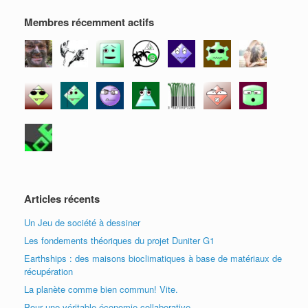
t
r
r
e
e
r
e
e
)
n
e
)
)
ê
Membres récemment actifs
)
t
r
e
)
Articles récents
Un Jeu de société à dessiner
Les fondements théoriques du projet Duniter G1
Earthships : des maisons bioclimatiques à base de matériaux de
récupération
La planète comme bien commun! Vite.
Pour une véritable économie collaborative