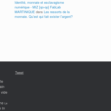
Identité, monnaie et esclavagisme
numérique - MIZ [qo-op] FabLab
MARTINIQUE
dans
Les ressorts de la
monnaie. Qu’est qui fait exister l’argent?
Tweet
ie
ain
 vide
he
Le
 In