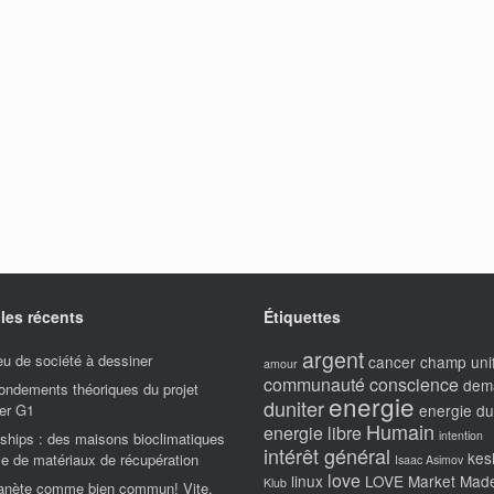
cles récents
Étiquettes
argent
u de société à dessiner
cancer
champ unif
amour
communauté
conscience
dem
ondements théoriques du projet
energie
duniter
er G1
energie du
Humain
energie libre
intention
ships : des maisons bioclimatiques
intérêt général
kes
e de matériaux de récupération
Isaac Asimov
love
linux
LOVE Market
Made
Klub
lanète comme bien commun! Vite.