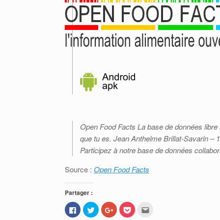
Open Food Facts La base de données libre su
que tu es. Jean Anthelme Brillat-Savarin –
Participez à notre base de données collabora
Source :
Open Food Facts
Partager :
C
C
C
C
C
l
l
l
l
l
i
i
i
i
i