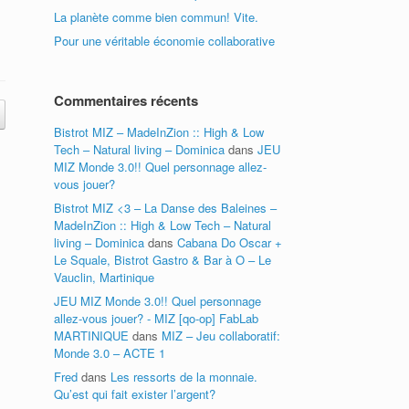
La planète comme bien commun! Vite.
Pour une véritable économie collaborative
Commentaires récents
Bistrot MIZ – MadeInZion :: High & Low
Tech – Natural living – Dominica
dans
JEU
MIZ Monde 3.0!! Quel personnage allez-
vous jouer?
Bistrot MIZ <3 – La Danse des Baleines –
MadeInZion :: High & Low Tech – Natural
living – Dominica
dans
Cabana Do Oscar +
Le Squale, Bistrot Gastro & Bar à O – Le
Vauclin, Martinique
JEU MIZ Monde 3.0!! Quel personnage
allez-vous jouer? - MIZ [qo-op] FabLab
MARTINIQUE
dans
MIZ – Jeu collaboratif:
Monde 3.0 – ACTE 1
Fred
dans
Les ressorts de la monnaie.
Qu’est qui fait exister l’argent?