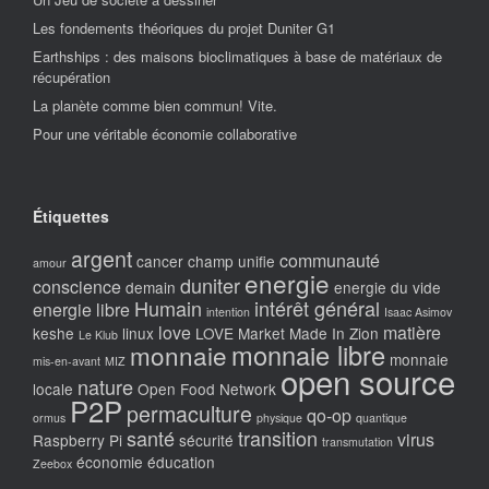
Les fondements théoriques du projet Duniter G1
Earthships : des maisons bioclimatiques à base de matériaux de
récupération
La planète comme bien commun! Vite.
Pour une véritable économie collaborative
Étiquettes
argent
communauté
cancer
champ unifie
amour
energie
duniter
conscience
demain
energie du vide
Humain
intérêt général
energie libre
intention
Isaac Asimov
love
matière
keshe
linux
LOVE Market
Made In Zion
Le Klub
monnaie libre
monnaie
monnaie
mis-en-avant
MIZ
open source
nature
locale
Open Food Network
P2P
permaculture
qo-op
ormus
physique
quantique
santé
transition
virus
Raspberry Pi
sécurité
transmutation
économie
éducation
Zeebox