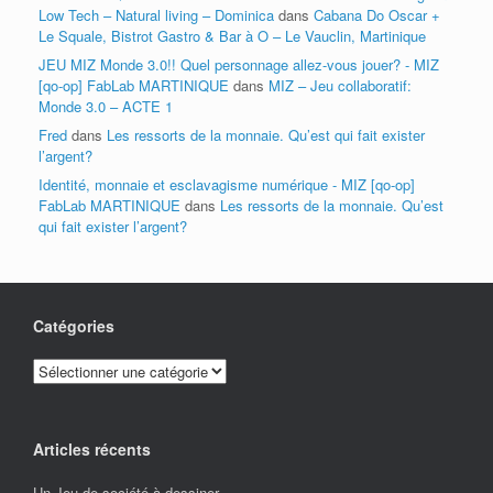
Low Tech – Natural living – Dominica
dans
Cabana Do Oscar +
Le Squale, Bistrot Gastro & Bar à O – Le Vauclin, Martinique
JEU MIZ Monde 3.0!! Quel personnage allez-vous jouer? - MIZ
[qo-op] FabLab MARTINIQUE
dans
MIZ – Jeu collaboratif:
Monde 3.0 – ACTE 1
Fred
dans
Les ressorts de la monnaie. Qu’est qui fait exister
l’argent?
Identité, monnaie et esclavagisme numérique - MIZ [qo-op]
FabLab MARTINIQUE
dans
Les ressorts de la monnaie. Qu’est
qui fait exister l’argent?
Catégories
Catégories
Articles récents
Un Jeu de société à dessiner