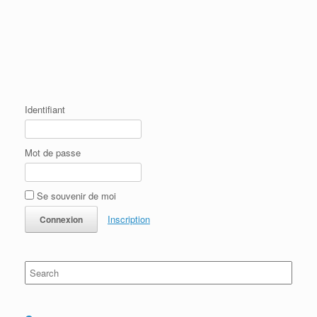
e
)
)
ê
)
t
r
e
)
Identifiant
Mot de passe
Se souvenir de moi
Inscription
Search
for: