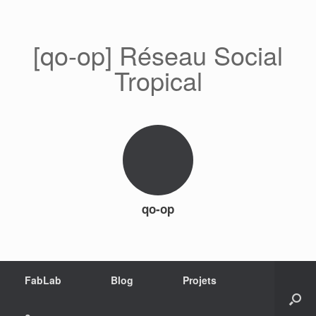
[qo-op] Réseau Social
Tropical
qo-op
FabLab
Blog
Projets