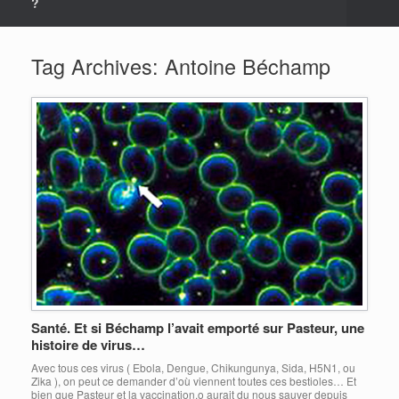
?
Tag Archives:
Antoine Béchamp
Santé. Et si Béchamp l’avait emporté sur Pasteur, une
histoire de virus…
Avec tous ces virus ( Ebola, Dengue, Chikungunya, Sida, H5N1, ou
Zika ), on peut ce demander d’où viennent toutes ces bestioles… Et
bien que Pasteur et la vaccination,o aurait du nous sauver depuis