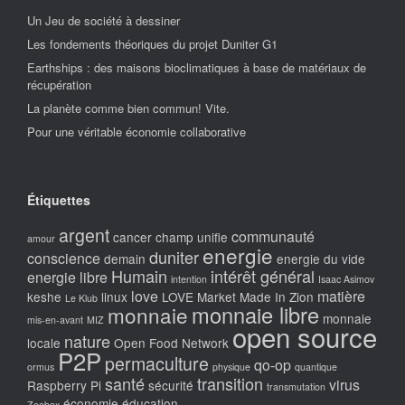
Un Jeu de société à dessiner
Les fondements théoriques du projet Duniter G1
Earthships : des maisons bioclimatiques à base de matériaux de
récupération
La planète comme bien commun! Vite.
Pour une véritable économie collaborative
Étiquettes
argent
communauté
cancer
champ unifie
amour
energie
duniter
conscience
demain
energie du vide
Humain
intérêt général
energie libre
intention
Isaac Asimov
love
matière
keshe
linux
LOVE Market
Made In Zion
Le Klub
monnaie libre
monnaie
monnaie
mis-en-avant
MIZ
open source
nature
locale
Open Food Network
P2P
permaculture
qo-op
ormus
physique
quantique
santé
transition
virus
Raspberry Pi
sécurité
transmutation
économie
éducation
Zeebox