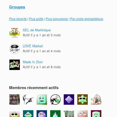
(
o
o
u
a
o
u
u
v
m
Groupes
u
v
v
r
i
v
r
r
e
(
r
e
e
d
o
e
d
d
a
u
Plus récents
|
Plus actifs
|
Plus populaires
|
Par ordre alphabétique
d
a
a
n
v
a
n
n
s
r
n
s
s
u
e
SEL de Martinique
s
u
u
n
d
u
n
n
e
a
Actif il y a 1 an et 3 mois
n
e
e
n
n
e
n
n
o
s
n
o
o
u
u
LOVE Market
o
u
u
v
n
u
v
v
e
e
Actif il y a 1 an et 4 mois
v
e
e
l
n
e
l
l
l
o
l
l
l
e
u
Made In Zion
l
e
e
f
v
e
f
f
e
e
Actif il y a 1 an et 8 mois
f
e
e
n
l
e
n
n
ê
l
n
ê
ê
t
e
ê
t
t
r
f
t
r
r
e
e
r
e
e
)
n
Membres récemment actifs
e
)
)
ê
)
t
r
e
)