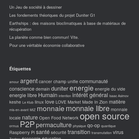
Un Jeu de société à dessiner
Les fondements théoriques du projet Duniter G1
Earthships : des maisons bioclimatiques à base de matériaux de
récupération
La planète comme bien commun! Vite.
Pour une véritable économie collaborative
Étiquettes
argent
communauté
cancer
champ unifie
amour
energie
duniter
conscience
demain
energie du vide
Humain
intérêt général
energie libre
intention
Isaac Asimov
love
matière
keshe
linux
LOVE Market
Made In Zion
Le Klub
monnaie libre
monnaie
monnaie
mis-en-avant
MIZ
open source
nature
locale
Open Food Network
P2P
permaculture
qo-op
ormus
physique
quantique
santé
transition
virus
Raspberry Pi
sécurité
transmutation
économie
éducation
Zeebox