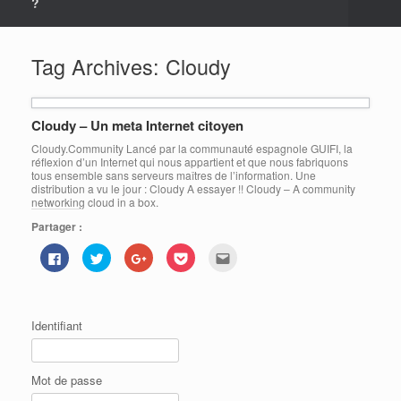
?
Tag Archives:
Cloudy
Cloudy – Un meta Internet citoyen
Cloudy.Community Lancé par la communauté espagnole GUIFI, la
réflexion d’un Internet qui nous appartient et que nous fabriquons
tous ensemble sans serveurs maîtres de l’information. Une
distribution a vu le jour : Cloudy A essayer !! Cloudy – A community
networking cloud in a box.
Partager :
C
C
C
C
C
l
l
l
l
l
i
i
i
i
i
q
q
q
q
q
u
u
u
u
u
e
e
e
e
e
z
z
z
z
z
Identifiant
p
p
p
p
p
o
o
o
o
o
u
u
u
u
u
r
r
r
r
r
p
p
p
p
e
Mot de passe
a
a
a
a
n
r
r
r
r
v