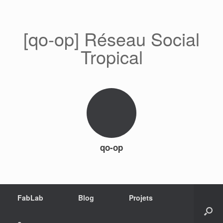
[qo-op] Réseau Social
Tropical
qo-op
FabLab
Blog
Projets