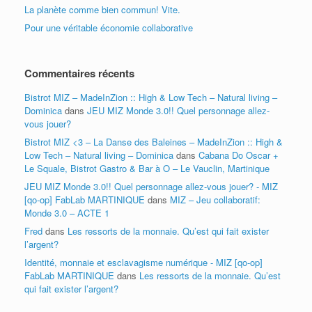
La planète comme bien commun! Vite.
Pour une véritable économie collaborative
Commentaires récents
Bistrot MIZ – MadeInZion :: High & Low Tech – Natural living –
Dominica
dans
JEU MIZ Monde 3.0!! Quel personnage allez-
vous jouer?
Bistrot MIZ <3 – La Danse des Baleines – MadeInZion :: High &
Low Tech – Natural living – Dominica
dans
Cabana Do Oscar +
Le Squale, Bistrot Gastro & Bar à O – Le Vauclin, Martinique
JEU MIZ Monde 3.0!! Quel personnage allez-vous jouer? - MIZ
[qo-op] FabLab MARTINIQUE
dans
MIZ – Jeu collaboratif:
Monde 3.0 – ACTE 1
Fred
dans
Les ressorts de la monnaie. Qu’est qui fait exister
l’argent?
Identité, monnaie et esclavagisme numérique - MIZ [qo-op]
FabLab MARTINIQUE
dans
Les ressorts de la monnaie. Qu’est
qui fait exister l’argent?