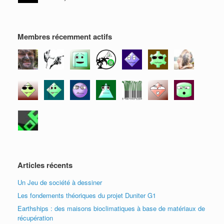
f
e
e
n
l
e
n
n
ê
l
n
ê
ê
t
e
ê
t
t
r
f
t
r
r
e
e
r
e
e
)
n
Membres récemment actifs
e
)
)
ê
)
t
r
e
)
Articles récents
Un Jeu de société à dessiner
Les fondements théoriques du projet Duniter G1
Earthships : des maisons bioclimatiques à base de matériaux de
récupération