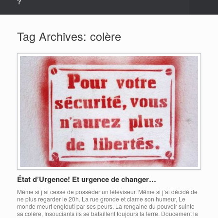
?
Tag Archives:
colère
État d’Urgence! Et urgence de changer…
Même si j’ai cessé de posséder un téléviseur. Même si j’ai décidé de
ne plus regarder le 20h. La rue gronde et clame son humeur, Le
monde meurt englouti par ses peurs. La rengaine du pouvoir suinte
sa colère, Insouciants ils se bataillent toujours la terre. Doucement la