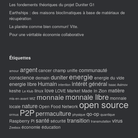
Les fondements théoriques du projet Duniter G1
Earthships : des maisons bioclimatiques à base de matériaux de
récupération
La planète comme bien commun! Vite.
Pour une véritable économie collaborative
Étiquettes
argent
communauté
cancer
champ unifie
amour
energie
duniter
conscience
demain
energie du vide
Humain
intérêt général
energie libre
intention
Isaac Asimov
love
matière
keshe
linux
LOVE Market
Made In Zion
Le Klub
monnaie libre
monnaie
monnaie
mis-en-avant
MIZ
open source
nature
locale
Open Food Network
P2P
permaculture
qo-op
ormus
physique
quantique
santé
transition
virus
Raspberry Pi
sécurité
transmutation
économie
éducation
Zeebox