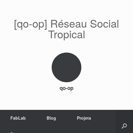
[qo-op] Réseau Social
Tropical
qo-op
FabLab
Blog
Projets