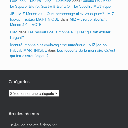
Low Tech – Natural living – Dominica
dans
Cabana Do Oscar +
Le Squale, Bistrot Gastro & Bar à O – Le Vauclin, Martinique
JEU MIZ Monde 3.0!! Quel personnage allez-vous jouer? - MIZ
[qo-op] FabLab MARTINIQUE
dans
MIZ – Jeu collaboratif:
Monde 3.0 – ACTE 1
Fred
dans
Les ressorts de la monnaie. Qu’est qui fait exister
l’argent?
Identité, monnaie et esclavagisme numérique - MIZ [qo-op]
FabLab MARTINIQUE
dans
Les ressorts de la monnaie. Qu’est
qui fait exister l’argent?
Catégories
Catégories
Articles récents
Un Jeu de société à dessiner