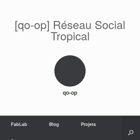
[qo-op] Réseau Social
Tropical
qo-op
FabLab
Blog
Projets