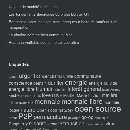
Un Jeu de société à dessiner
Les fondements théoriques du projet Duniter G1
Earthships : des maisons bioclimatiques à base de matériaux de
récupération
La planète comme bien commun! Vite.
Pour une véritable économie collaborative
Étiquettes
argent
communauté
cancer
champ unifie
amour
energie
duniter
conscience
demain
energie du vide
Humain
intérêt général
energie libre
intention
Isaac Asimov
love
matière
keshe
linux
LOVE Market
Made In Zion
Le Klub
monnaie libre
monnaie
monnaie
mis-en-avant
MIZ
open source
nature
locale
Open Food Network
P2P
permaculture
qo-op
ormus
physique
quantique
santé
transition
virus
Raspberry Pi
sécurité
transmutation
économie
éducation
Zeebox