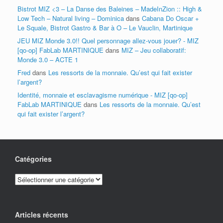
Bistrot MIZ <3 – La Danse des Baleines – MadeInZion :: High &
Low Tech – Natural living – Dominica
dans
Cabana Do Oscar +
Le Squale, Bistrot Gastro & Bar à O – Le Vauclin, Martinique
JEU MIZ Monde 3.0!! Quel personnage allez-vous jouer? - MIZ
[qo-op] FabLab MARTINIQUE
dans
MIZ – Jeu collaboratif:
Monde 3.0 – ACTE 1
Fred
dans
Les ressorts de la monnaie. Qu’est qui fait exister
l’argent?
Identité, monnaie et esclavagisme numérique - MIZ [qo-op]
FabLab MARTINIQUE
dans
Les ressorts de la monnaie. Qu’est
qui fait exister l’argent?
Catégories
Catégories
Articles récents