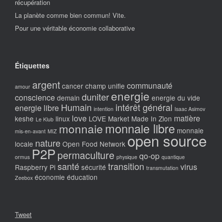
récupération
La planète comme bien commun! Vite.
Pour une véritable économie collaborative
Étiquettes
argent
communauté
cancer
champ unifie
amour
energie
duniter
conscience
demain
energie du vide
Humain
intérêt général
energie libre
intention
Isaac Asimov
love
matière
keshe
linux
LOVE Market
Made In Zion
Le Klub
monnaie libre
monnaie
monnaie
mis-en-avant
MIZ
open source
nature
locale
Open Food Network
P2P
permaculture
qo-op
ormus
physique
quantique
santé
transition
virus
Raspberry Pi
sécurité
transmutation
économie
éducation
Zeebox
Tweet