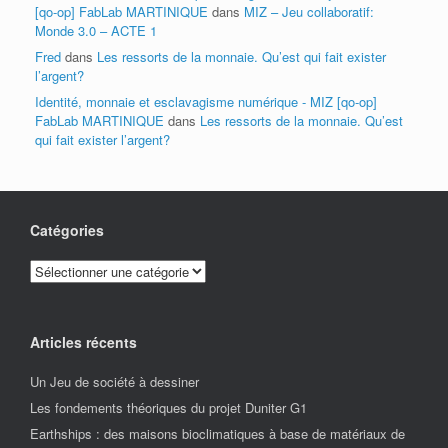
[qo-op] FabLab MARTINIQUE
dans
MIZ – Jeu collaboratif:
Monde 3.0 – ACTE 1
Fred
dans
Les ressorts de la monnaie. Qu’est qui fait exister
l’argent?
Identité, monnaie et esclavagisme numérique - MIZ [qo-op]
FabLab MARTINIQUE
dans
Les ressorts de la monnaie. Qu’est
qui fait exister l’argent?
Catégories
Catégories
Articles récents
Un Jeu de société à dessiner
Les fondements théoriques du projet Duniter G1
Earthships : des maisons bioclimatiques à base de matériaux de