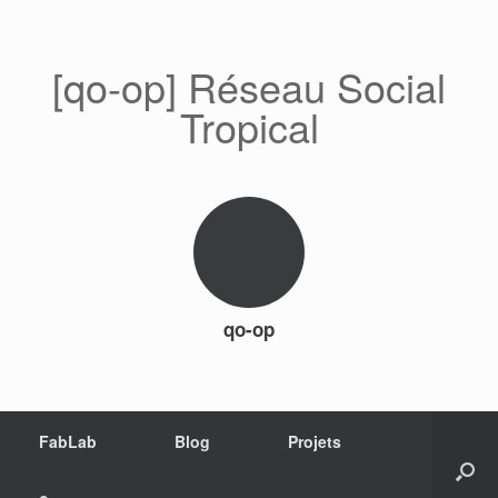
[qo-op] Réseau Social
Tropical
qo-op
FabLab
Blog
Projets