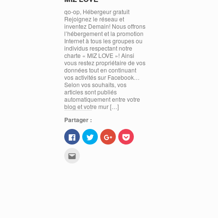
qo-op, Hébergeur gratuit
Rejoignez le réseau et
inventez Demain! Nous offrons
l’hébergement et la promotion
Internet à tous les groupes ou
individus respectant notre
charte « MIZ LOVE »! Ainsi
vous restez propriétaire de vos
données tout en continuant
vos activités sur Facebook…
Selon vos souhaits, vos
articles sont publiés
automatiquement entre votre
blog et votre mur […]
Partager :
C
C
C
C
l
l
l
l
i
i
i
i
q
q
q
q
C
u
u
u
u
l
e
e
e
e
i
z
z
z
z
q
p
p
p
p
u
o
o
o
o
e
u
u
u
u
z
r
r
r
r
p
p
p
p
p
o
a
a
a
a
u
r
r
r
r
r
t
t
t
t