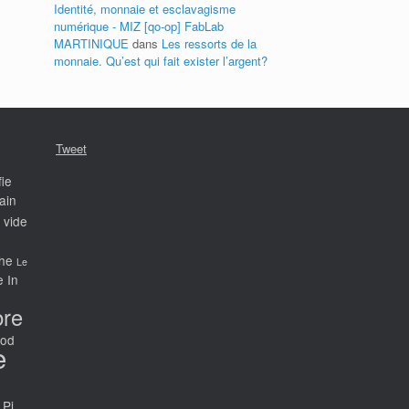
Identité, monnaie et esclavagisme
numérique - MIZ [qo-op] FabLab
MARTINIQUE
dans
Les ressorts de la
monnaie. Qu’est qui fait exister l’argent?
Tweet
ie
ain
 vide
he
Le
 In
bre
ood
e
 Pi