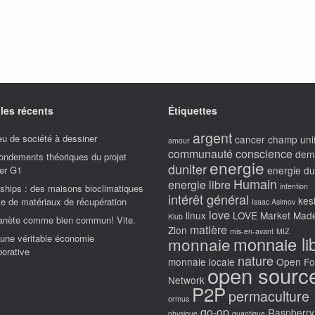
cles récents
Étiquettes
argent
u de société à dessiner
cancer
champ unif
amour
communauté
conscience
dem
ondements théoriques du projet
energie
duniter
er G1
energie du
Humain
energie libre
intention
ships : des maisons bioclimatiques
intérêt général
kes
e de matériaux de récupération
Isaac Asimov
love
linux
LOVE Market
Made
Klub
lanète comme bien commun! Vite.
matière
Zion
mis-en-avant
MIZ
une véritable économie
monnaie li
monnaie
borative
nature
monnaie locale
Open F
open sourc
Network
P2P
permaculture
ormus
qo-op
Raspberry
physique
quantique