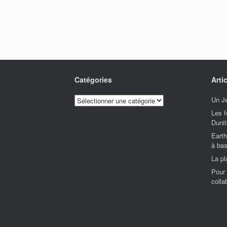
Catégories
Arti
Catégories
Un Je
Les f
Dunit
Earth
à bas
La p
Pour 
colla