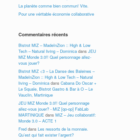
La planète comme bien commun! Vite.
Pour une véritable économie collaborative
Commentaires récents
Bistrot MIZ – MadeInZion :: High & Low
Tech – Natural living – Dominica
dans
JEU
MIZ Monde 3.0!! Quel personnage allez-
vous jouer?
Bistrot MIZ <3 – La Danse des Baleines –
MadeInZion :: High & Low Tech – Natural
living – Dominica
dans
Cabana Do Oscar +
Le Squale, Bistrot Gastro & Bar à O – Le
Vauclin, Martinique
JEU MIZ Monde 3.0!! Quel personnage
allez-vous jouer? - MIZ [qo-op] FabLab
MARTINIQUE
dans
MIZ – Jeu collaboratif:
Monde 3.0 – ACTE 1
Fred
dans
Les ressorts de la monnaie.
Qu’est qui fait exister l’argent?