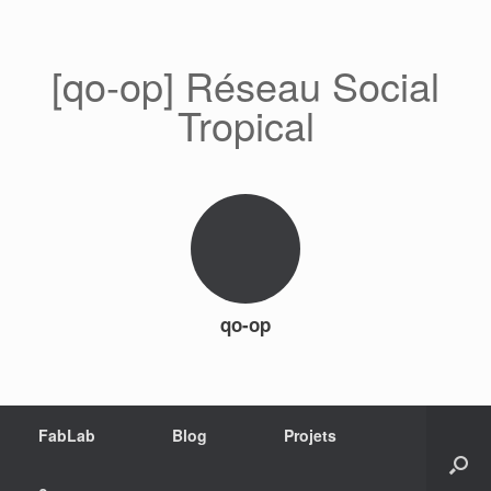
[qo-op] Réseau Social
Tropical
qo-op
FabLab
Blog
Projets