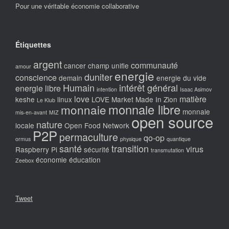
Pour une véritable économie collaborative
Étiquettes
argent
communauté
cancer
champ unifie
amour
energie
duniter
conscience
demain
energie du vide
Humain
intérêt général
energie libre
intention
Isaac Asimov
love
matière
keshe
linux
LOVE Market
Made In Zion
Le Klub
monnaie libre
monnaie
monnaie
mis-en-avant
MIZ
open source
nature
locale
Open Food Network
P2P
permaculture
qo-op
ormus
physique
quantique
santé
transition
virus
Raspberry Pi
sécurité
transmutation
économie
éducation
Zeebox
Tweet