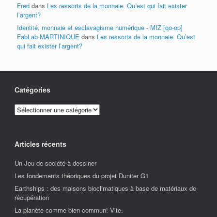
Fred
dans
Les ressorts de la monnaie. Qu’est qui fait exister
l’argent?
Identité, monnaie et esclavagisme numérique - MIZ [qo-op]
FabLab MARTINIQUE
dans
Les ressorts de la monnaie. Qu’est
qui fait exister l’argent?
Catégories
Catégories
Articles récents
Un Jeu de société à dessiner
Les fondements théoriques du projet Duniter G1
Earthships : des maisons bioclimatiques à base de matériaux de
récupération
La planète comme bien commun! Vite.