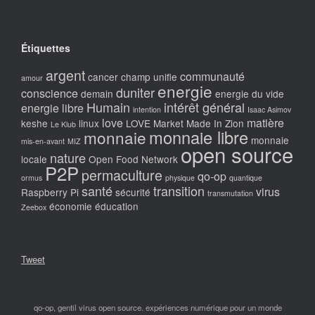
Étiquettes
argent
communauté
cancer
champ unifie
amour
energie
duniter
conscience
demain
energie du vide
Humain
intérêt général
energie libre
intention
Isaac Asimov
love
matière
keshe
linux
LOVE Market
Made In Zion
Le Klub
monnaie libre
monnaie
monnaie
mis-en-avant
MIZ
open source
nature
locale
Open Food Network
P2P
permaculture
qo-op
ormus
physique
quantique
santé
transition
virus
Raspberry Pi
sécurité
transmutation
économie
éducation
Zeebox
Tweet
qo-op, gentil virus open source. expériences numérique pour un monde