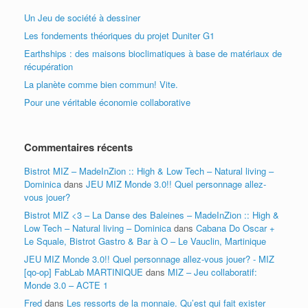
Un Jeu de société à dessiner
Les fondements théoriques du projet Duniter G1
Earthships : des maisons bioclimatiques à base de matériaux de
récupération
La planète comme bien commun! Vite.
Pour une véritable économie collaborative
Commentaires récents
Bistrot MIZ – MadeInZion :: High & Low Tech – Natural living –
Dominica
dans
JEU MIZ Monde 3.0!! Quel personnage allez-
vous jouer?
Bistrot MIZ <3 – La Danse des Baleines – MadeInZion :: High &
Low Tech – Natural living – Dominica
dans
Cabana Do Oscar +
Le Squale, Bistrot Gastro & Bar à O – Le Vauclin, Martinique
JEU MIZ Monde 3.0!! Quel personnage allez-vous jouer? - MIZ
[qo-op] FabLab MARTINIQUE
dans
MIZ – Jeu collaboratif:
Monde 3.0 – ACTE 1
Fred
dans
Les ressorts de la monnaie. Qu’est qui fait exister