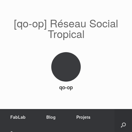
[qo-op] Réseau Social
Tropical
qo-op
FabLab
Blog
Projets