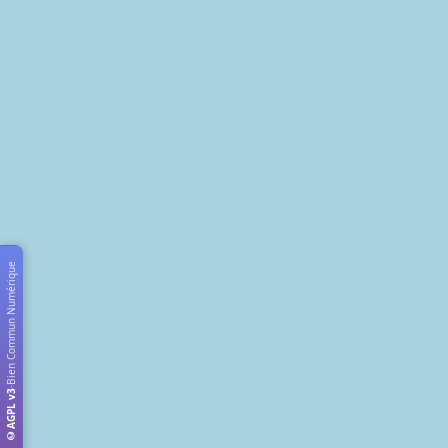
Bien Commun Numérique
·
AGPL v3
©