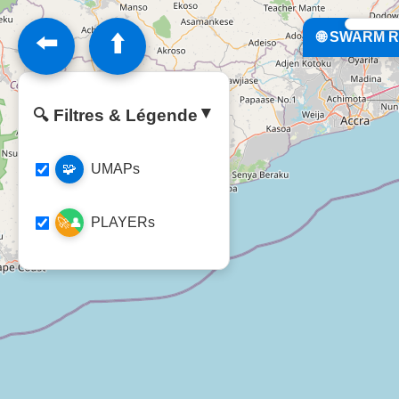
⬅️
⬆️
🌐 SWARM R
▼
🔍 Filtres & Légende
🧩
UMAPs
PLAYERs
🚀👤