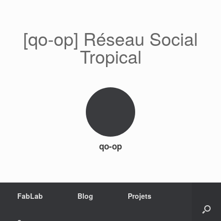
[qo-op] Réseau Social
Tropical
qo-op
FabLab
Blog
Projets