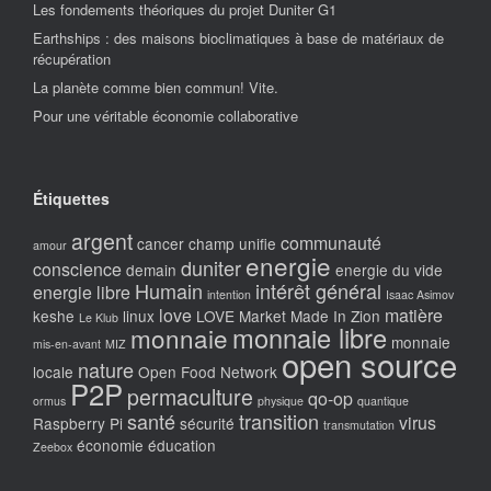
Les fondements théoriques du projet Duniter G1
Earthships : des maisons bioclimatiques à base de matériaux de
récupération
La planète comme bien commun! Vite.
Pour une véritable économie collaborative
Étiquettes
argent
communauté
cancer
champ unifie
amour
energie
duniter
conscience
demain
energie du vide
Humain
intérêt général
energie libre
intention
Isaac Asimov
love
matière
keshe
linux
LOVE Market
Made In Zion
Le Klub
monnaie libre
monnaie
monnaie
mis-en-avant
MIZ
open source
nature
locale
Open Food Network
P2P
permaculture
qo-op
ormus
physique
quantique
santé
transition
virus
Raspberry Pi
sécurité
transmutation
économie
éducation
Zeebox