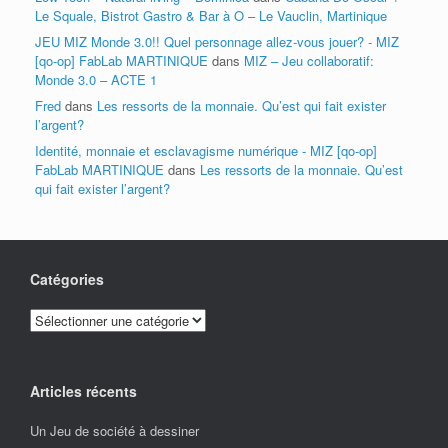
Le Squale, Bistrot Gastro & Bar à O – Le Vauclin, Martinique
JEU MIZ Monde 3.0!! Quel personnage allez-vous jouer? - MIZ
[qo-op] FabLab MARTINIQUE
dans
MIZ – Jeu collaboratif:
Monde 3.0 – ACTE 1
Fred
dans
Les ressorts de la monnaie. Qu’est qui fait exister
l’argent?
Identité, monnaie et esclavagisme numérique - MIZ [qo-op]
FabLab MARTINIQUE
dans
Les ressorts de la monnaie. Qu’est
qui fait exister l’argent?
Catégories
Catégories
Articles récents
Un Jeu de société à dessiner