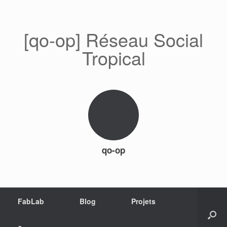
[qo-op] Réseau Social
Tropical
qo-op
FabLab
Blog
Projets