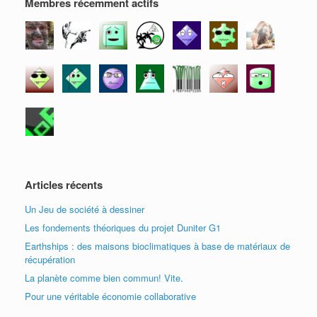
e
)
)
ê
Membres récemment actifs
)
t
r
e
)
Articles récents
Un Jeu de société à dessiner
Les fondements théoriques du projet Duniter G1
Earthships : des maisons bioclimatiques à base de matériaux de
récupération
La planète comme bien commun! Vite.
Pour une véritable économie collaborative