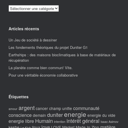
Catégories
Articles récents
Un Jeu de société à dessiner
Les fondements théoriques du projet Duniter G1
Earthships : des maisons bioclimatiques à base de matériaux de
récupération
La planète comme bien commun! Vite.
Pour une véritable économie collaborative
Étiquettes
argent
communauté
cancer
champ unifie
amour
energie
duniter
conscience
demain
energie du vide
Humain
intérêt général
energie libre
intention
Isaac Asimov
love
matière
keshe
linux
LOVE Market
Made In Zion
Le Klub