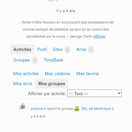
il y a 9 ans
« Tenter d’être heureux en accumulant des possessions est
comme essayer de satisfaire sa faim en se collant des
sandwiches sur le corps. » George Carlin
Afficher
Activités
Profil
Sites
Amis
2
1
Groupes
TimeBank
1
Mes activités
Mes citations
Mes favoris
Mes amis
Mes groupes
Afficher par activité:
paloma
a rejoint le groupe
SEL de Martinique
il
y a 9 ans