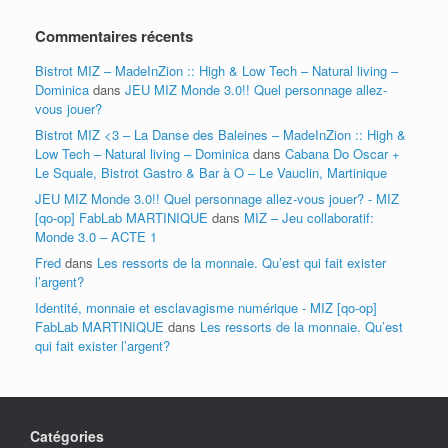
Commentaires récents
Bistrot MIZ – MadeInZion :: High & Low Tech – Natural living –
Dominica
dans
JEU MIZ Monde 3.0!! Quel personnage allez-
vous jouer?
Bistrot MIZ <3 – La Danse des Baleines – MadeInZion :: High &
Low Tech – Natural living – Dominica
dans
Cabana Do Oscar +
Le Squale, Bistrot Gastro & Bar à O – Le Vauclin, Martinique
JEU MIZ Monde 3.0!! Quel personnage allez-vous jouer? - MIZ
[qo-op] FabLab MARTINIQUE
dans
MIZ – Jeu collaboratif:
Monde 3.0 – ACTE 1
Fred
dans
Les ressorts de la monnaie. Qu’est qui fait exister
l’argent?
Identité, monnaie et esclavagisme numérique - MIZ [qo-op]
FabLab MARTINIQUE
dans
Les ressorts de la monnaie. Qu’est
qui fait exister l’argent?
Catégories